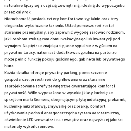
naturalnie łączy się z częścią zewnętrzną, idealną do wypoczynku
przez cały rok.
Nieruchomość posiada cztery komfortowe sypialnie oraz trzy
elegancko wykończone łazienki. Układ pomieszczeń został
starannie przemyślany, aby zapewnić wygodę zarówno rodzinom,
jak i osobom szukającym domu wakacyjnego lub inwestycji pod
wynajem. Na piętrze znajdują się jasne sypialnie z wyjściem na
prywatne tarasy, natomiast dodatkowa sypialnia na parterze
może pełnić funkcję pokoju gościnnego, gabinetu lub prywatnego
biura.
Każda działka oferuje prywatny parking, pomieszczenie
gospodarcze, przestrzeń do grillowania oraz starannie
zaprojektowane strefy zewnętrzne gwarantujące komfort i
prywatność. Wille wyposażono w wysokiej klasy kuchnię ze
sprzętem marki Siemens, obejmującym płytę indukcyjną, piekarnik,
kuchenkę mikrofalową, zmywarkę oraz pralkę. Komfort
użytkowania podnosi energooszczędny system aerotermiczny,
oświetlenie LED wewnątrz i na zewnątrz oraz najwyższej jakości
materiały wykończeniowe.