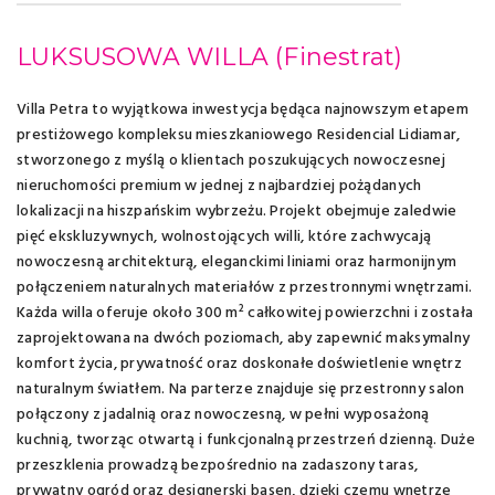
LUKSUSOWA WILLA
(Finestrat)
Villa Petra to wyjątkowa inwestycja będąca najnowszym etapem
prestiżowego kompleksu mieszkaniowego Residencial Lidiamar,
stworzonego z myślą o klientach poszukujących nowoczesnej
nieruchomości premium w jednej z najbardziej pożądanych
lokalizacji na hiszpańskim wybrzeżu. Projekt obejmuje zaledwie
pięć ekskluzywnych, wolnostojących willi, które zachwycają
nowoczesną architekturą, eleganckimi liniami oraz harmonijnym
połączeniem naturalnych materiałów z przestronnymi wnętrzami.
Każda willa oferuje około 300 m² całkowitej powierzchni i została
zaprojektowana na dwóch poziomach, aby zapewnić maksymalny
komfort życia, prywatność oraz doskonałe doświetlenie wnętrz
naturalnym światłem. Na parterze znajduje się przestronny salon
połączony z jadalnią oraz nowoczesną, w pełni wyposażoną
kuchnią, tworząc otwartą i funkcjonalną przestrzeń dzienną. Duże
przeszklenia prowadzą bezpośrednio na zadaszony taras,
prywatny ogród oraz designerski basen, dzięki czemu wnętrze