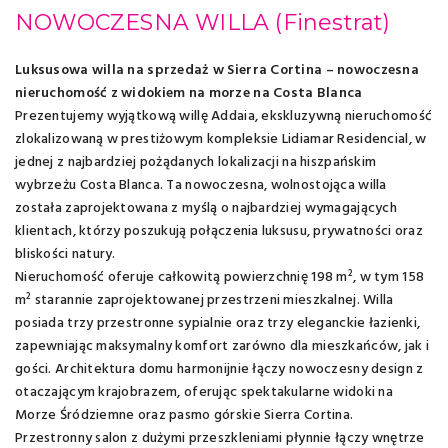
NOWOCZESNA WILLA
(Finestrat)
Luksusowa willa na sprzedaż w Sierra Cortina – nowoczesna
nieruchomość z widokiem na morze na Costa Blanca
Prezentujemy wyjątkową willę Addaia, ekskluzywną nieruchomość
zlokalizowaną w prestiżowym kompleksie Lidiamar Residencial, w
jednej z najbardziej pożądanych lokalizacji na hiszpańskim
wybrzeżu Costa Blanca. Ta nowoczesna, wolnostojąca willa
została zaprojektowana z myślą o najbardziej wymagających
klientach, którzy poszukują połączenia luksusu, prywatności oraz
bliskości natury.
Nieruchomość oferuje całkowitą powierzchnię 198 m², w tym 158
m² starannie zaprojektowanej przestrzeni mieszkalnej. Willa
posiada trzy przestronne sypialnie oraz trzy eleganckie łazienki,
zapewniając maksymalny komfort zarówno dla mieszkańców, jak i
gości. Architektura domu harmonijnie łączy nowoczesny design z
otaczającym krajobrazem, oferując spektakularne widoki na
Morze Śródziemne oraz pasmo górskie Sierra Cortina.
Przestronny salon z dużymi przeszkleniami płynnie łączy wnętrze