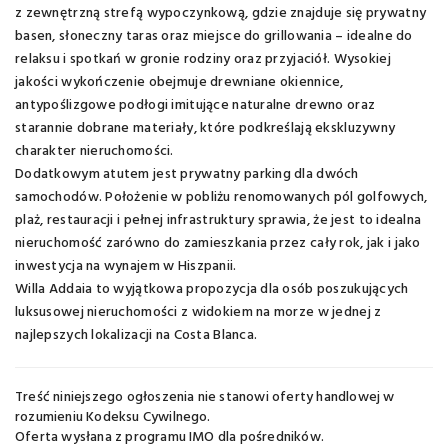
z zewnętrzną strefą wypoczynkową, gdzie znajduje się prywatny
basen, słoneczny taras oraz miejsce do grillowania – idealne do
relaksu i spotkań w gronie rodziny oraz przyjaciół. Wysokiej
jakości wykończenie obejmuje drewniane okiennice,
antypoślizgowe podłogi imitujące naturalne drewno oraz
starannie dobrane materiały, które podkreślają ekskluzywny
charakter nieruchomości.
Dodatkowym atutem jest prywatny parking dla dwóch
samochodów. Położenie w pobliżu renomowanych pól golfowych,
plaż, restauracji i pełnej infrastruktury sprawia, że jest to idealna
nieruchomość zarówno do zamieszkania przez cały rok, jak i jako
inwestycja na wynajem w Hiszpanii.
Willa Addaia to wyjątkowa propozycja dla osób poszukujących
luksusowej nieruchomości z widokiem na morze w jednej z
najlepszych lokalizacji na Costa Blanca.
Treść niniejszego ogłoszenia nie stanowi oferty handlowej w
rozumieniu Kodeksu Cywilnego.
Oferta wysłana z
programu IMO dla pośredników
.